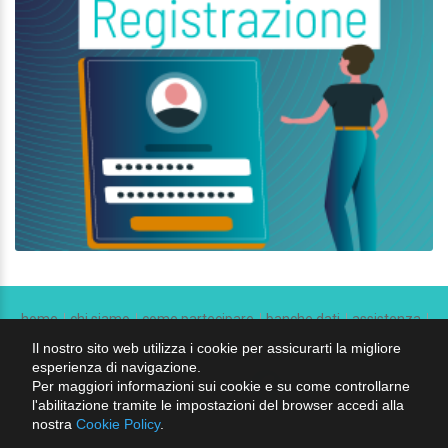
home
chi siamo
come partecipare
banche dati
assistenza
contatti
catalogo
privacy
condizioni di vendita
Il nostro sito web utilizza i cookie per assicurarti la migliore
esperienza di navigazione.
Per maggiori informazioni sui cookie e su come controllarne
seguici su:
l'abilitazione tramite le impostazioni del browser accedi alla
nostra
Cookie Policy
.