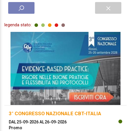
quindi a erogare crediti ECM per eventi formativi
residenziali (RES), formazione sul campo (FSC),
formazione a distanza (FAD) e formazione blended,
per tutte le professioni sanitarie e su tutto il territorio
legenda stato:
nazionale.
Entra nel
catalogo
per visualizzare le nostre proposte
formative.
3° CONGRESSO NAZIONALE CBT-ITALIA
DAL 25-09-2026
AL 26-09-2026
Promo