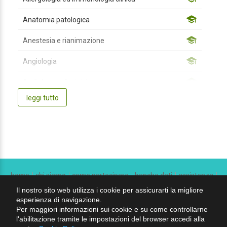
Anatomia patologica
Anestesia e rianimazione
Angiologia
Audiologia e foniatria
leggi tutto
Biochimica clinica
Cardiochirurgia
Cardiologia
Chirurgia Generale
home
chi siamo
come partecipare
banche dati
assistenza
Chirurgia Maxillo-facciale
contatti
catalogo
privacy
condizioni di vendita
Il nostro sito web utilizza i cookie per assicurarti la migliore
esperienza di navigazione.
Chirurgia pediatrica
Per maggiori informazioni sui cookie e su come controllarne
seguici su:
l'abilitazione tramite le impostazioni del browser accedi alla